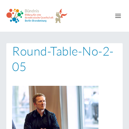
Round-Table-No-2-
05