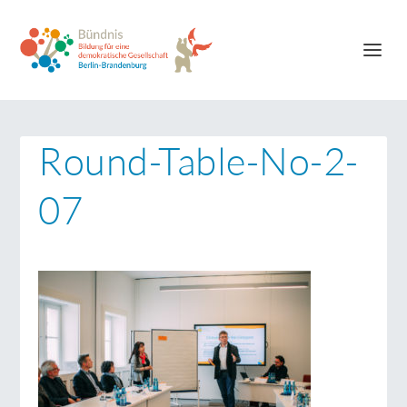
Round-Table-No-2-
07