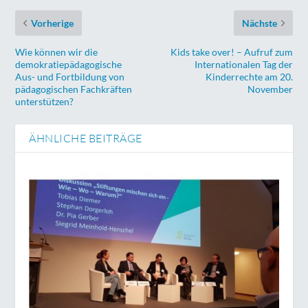
Vorherige
Nächste
Wie können wir die
Kids take over! – Aufruf zum
demokratiepädagogische
Internationalen Tag der
Aus- und Fortbildung von
Kinderrechte am 20.
pädagogischen Fachkräften
November
unterstützen?
ÄHNLICHE BEITRÄGE