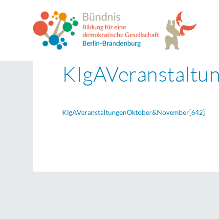
KIgAVeranstalt
KIgAVeranstaltungenOktober&November[642]