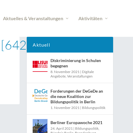
Aktuelles & Veranstaltungen
Aktivitäten
[642]
Aktuell
Diskriminierung in Schulen
begegnen
8. November 2021
|
Digitale
Angebote
,
Veranstaltungen
Forderungen der DeGeDe an
die neue Koalition zur
Bildungspolitik in Berlin
1. November 2021
|
Bildungspolitik
Berliner Europawoche 2021
24. April 2021
|
Bildungspolitik
,
Bündnis Berlin-Brandenburg
,