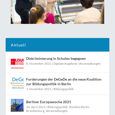
Aktuell
Diskriminierung in Schulen begegnen
8. November 2021
|
Digitale Angebote
,
Veranstaltungen
Forderungen der DeGeDe an die neue Koalition
zur Bildungspolitik in Berlin
1. November 2021
|
Bildungspolitik
Berliner Europawoche 2021
24. April 2021
|
Bildungspolitik
,
Bündnis Berlin-
Brandenburg
,
Veranstaltungen