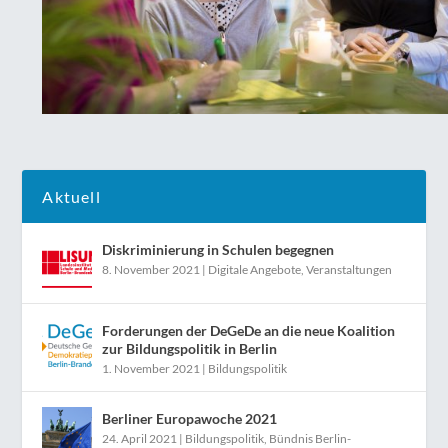
Aktuell
Diskriminierung in Schulen begegnen
8. November 2021
|
Digitale Angebote
,
Veranstaltungen
Forderungen der DeGeDe an die neue Koalition
zur Bildungspolitik in Berlin
1. November 2021
|
Bildungspolitik
Berliner Europawoche 2021
24. April 2021
|
Bildungspolitik
,
Bündnis Berlin-