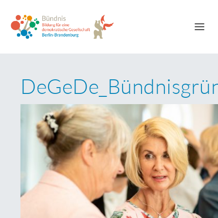
DeGeDe_Bündnisgrü