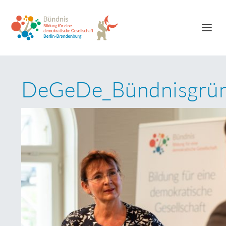
DeGeDe_Bündnisgrü