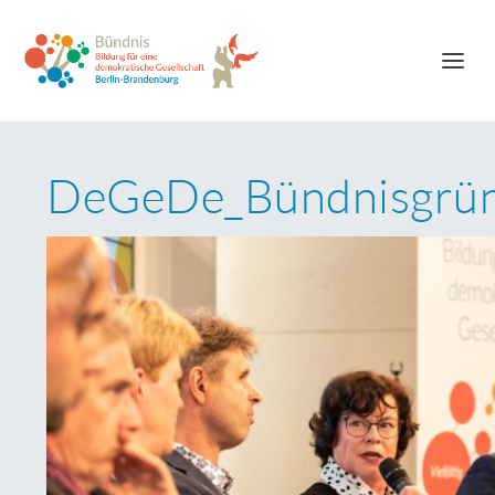
DeGeDe_Bündnisgrü