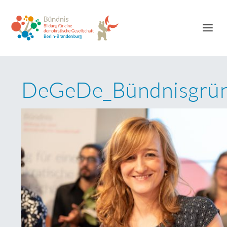
DeGeDe_Bündnisgrü