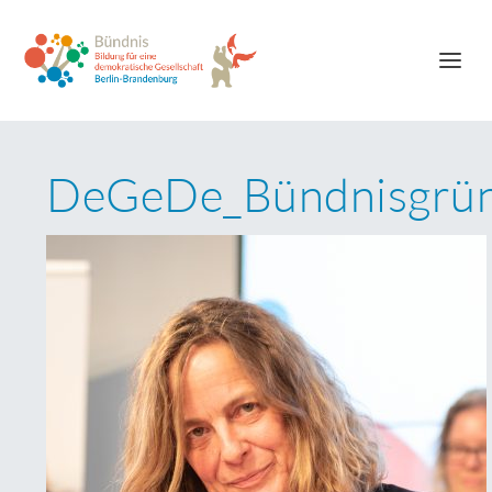
DeGeDe_Bündnisgrü