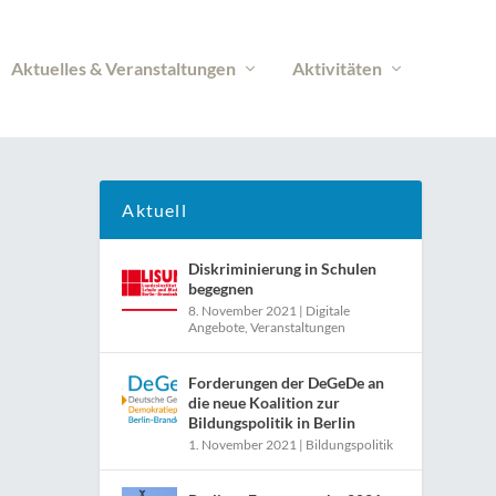
Aktuelles & Veranstaltungen
Aktivitäten
Aktuell
Diskriminierung in Schulen
begegnen
8. November 2021
|
Digitale
Angebote
,
Veranstaltungen
Forderungen der DeGeDe an
die neue Koalition zur
Bildungspolitik in Berlin
1. November 2021
|
Bildungspolitik