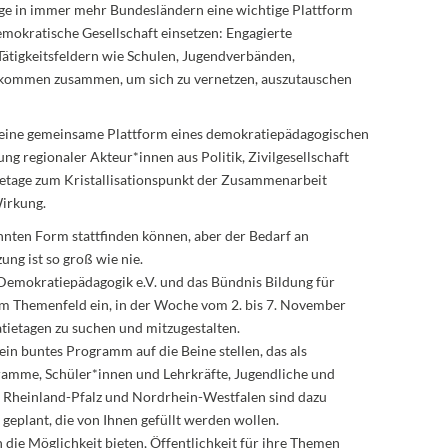
ge in immer mehr Bundesländern eine wichtige Plattform
demokratische Gesellschaft einsetzen: Engagierte
Tätigkeitsfeldern wie Schulen, Jugendverbänden,
 kommen zusammen, um sich zu vernetzen, auszutauschen
 eine gemeinsame Plattform eines demokratiepädagogischen
g regionaler Akteur*innen aus Politik, Zivilgesellschaft
etage zum Kristallisationspunkt der Zusammenarbeit
Wirkung.
nten Form stattfinden können, aber der Bedarf an
ng ist so groß wie nie.
 Demokratiepädagogik e.V. und das Bündnis Bildung für
im Themenfeld ein, in der Woche vom 2. bis 7. November
ietagen zu suchen und mitzugestalten.
ein buntes Programm auf die Beine stellen, das als
gramme, Schüler*innen und Lehrkräfte, Jugendliche und
 Rheinland-Pfalz und Nordrhein-Westfalen sind dazu
geplant, die von Ihnen gefüllt werden wollen.
 die Möglichkeit bieten, Öffentlichkeit für ihre Themen