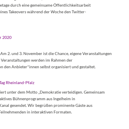
etage durch eine gemeinsame Öffentlichkeitsarbeit
eines Takeovers während der Woche den Twitter-
r 2020
Am 2. und 3. November ist die Chance, eigene Veranstaltungen
 Veranstaltungen werden im Rahmen der
den Anbieter*innen selbst organisiert und gestaltet.
ag Rheinland-Pfalz
eiert unter dem Motto „Demokratie verteidigen. Gemeinsam
raktives Bühnenprogramm aus Ingelheim in
Kanal gesendet. Wir begrüßen prominente Gäste aus
 Teilnehmenden in interaktiven Formaten.