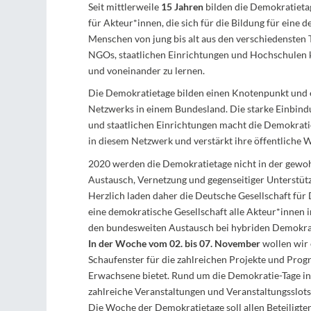
Seit mittlerweile
15 Jahren
bilden die Demokratieta
für Akteur*innen, die sich für die Bildung für eine 
Menschen von jung bis alt aus den verschiedensten 
NGOs, staatlichen Einrichtungen und Hochschulen
und voneinander zu lernen.
Die Demokratietage bilden einen Knotenpunkt und
Netzwerks in einem Bundesland. Die starke Einbindun
und staatlichen Einrichtungen macht die Demokrati
in diesem Netzwerk und verstärkt ihre öffentliche 
2020 werden die Demokratietage nicht in der gewoh
Austausch, Vernetzung und gegenseitiger Unterstützu
Herzlich laden daher die Deutsche Gesellschaft für
eine demokratische Gesellschaft alle Akteur*innen 
den bundesweiten Austausch bei hybriden Demokrat
In der Woche vom 02. bis 07. November
wollen wir 
Schaufenster für die zahlreichen Projekte und Pro
Erwachsene bietet. Rund um die Demokratie-Tage in
zahlreiche Veranstaltungen und Veranstaltungsslots 
Die Woche der Demokratietage soll allen Beteiligten