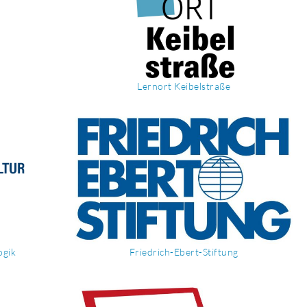
Lernort Keibelstraße
ogik
Friedrich-Ebert-Stiftung