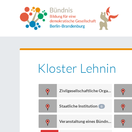
Kloster Lehnin
Zivilgesellschaftliche Organisation
1
Staatliche Institution
0
Veranstaltung eines Bündnismitglieds