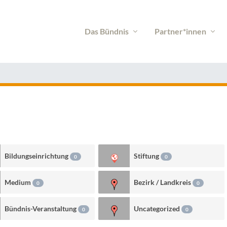
Das Bündnis
Partner*innen
Bildungseinrichtung
Stiftung
0
0
Medium
Bezirk / Landkreis
0
0
Bündnis-Veranstaltung
Uncategorized
0
0
0